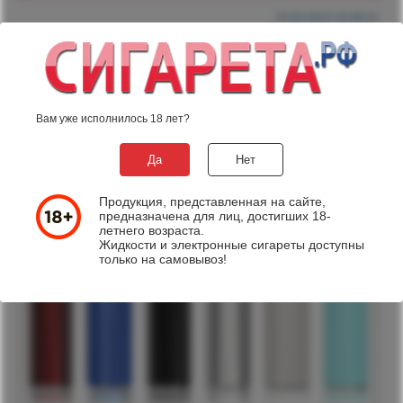
25.03.2015 16:39:23
Электронная сигарета eGo
Популярная модель eGo ONE теперь выпускается в 6 ярких
цветах!
Вишневый, синий, черный, стальной, белый и мятный.
Вам уже исполнилось 18 лет?
Да
Нет
Продукция, представленная на сайте,
предназначена для лиц, достигших 18-
летнего возраста.
Жидкости и электронные сигареты доступны
только на самовывоз!