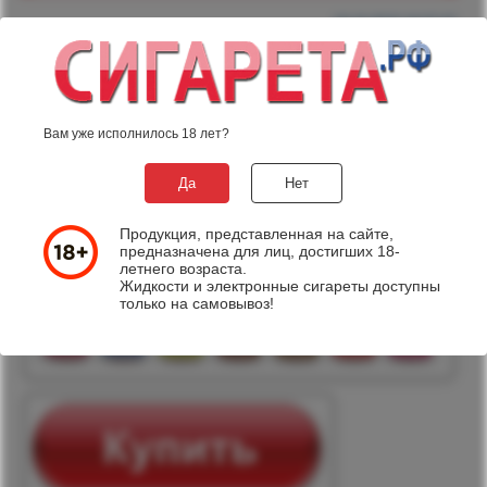
19.10.2015 18:37:47
Жидкость Savoureа
Ароматные и вкусные жижи Savourea пополнили линейку
жидкостей нашего магазина.
Вам уже исполнилось 18 лет?
Невероятные сочетания табака и пряностей, микс из личи и
дыни, ментоловые табаки и вкусные кофейные десерты -
все это Savourea.
Да
Нет
Продукция, представленная на сайте,
предназначена для лиц, достигших 18-
летнего возраста.
Жидкости и электронные сигареты доступны
только на самовывоз!