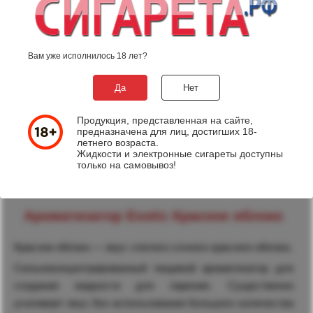
Вам уже исполнилось 18 лет?
Да
Нет
130
руб.
Продукция, представленная на сайте,
предназначена для лиц, достигших 18-
летнего возраста.
Жидкости и электронные сигареты доступны
только на самовывоз!
Ароматизатор Exotic Красное яблоко
Красное яблоко — вкус спелого сочного красного яблока.
Сильноконцентрированный пищевой ароматизатор для
создания жидкости для парения. Существенно
усиливает вкус без использования большого количества