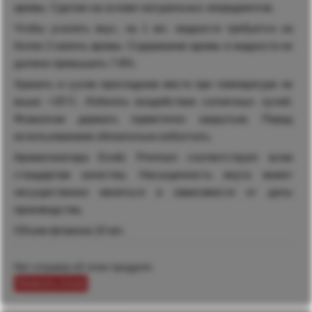
аромы. Сделан на основе натуральных ингредиентов.
Чтобы усилить вкус, на 1 мл. жидкости требуется на
более 2 капель аромы. Содержание аромы в жидкости не
должно превышать 7-8%.
Хранить в сухом прохладном месте при температуре не
выше +25°С. Избегать воздействия солнечных лучей.
Флакончик держать герметично закрытым. Перед
использованием обязательно взболтать.
Ароматизаторы Exotic Premium соответствуют всем
стандартам качества. Насыщенность вкуса может
несущественно меняться в зависимости от даты
производства.
Объем флакона 10 мл.
Нет отзывов об этом продукте
Написать отзыв