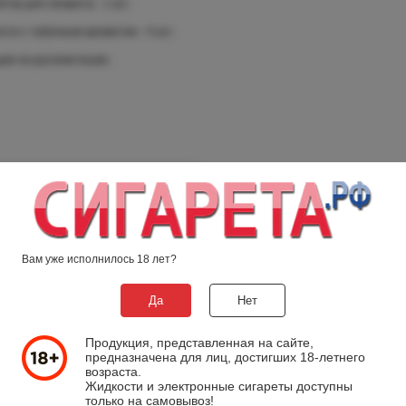
тор для сигареты - 1 шт;
сти с табачным ароматом – 5 шт;
ии на русском языке;
Вам уже исполнилось 18 лет?
Да
Нет
Продукция, представленная на сайте,
предназначена для лиц, достигших 18-летнего
возраста.
Жидкости и электронные сигареты доступны
только на самовывоз!