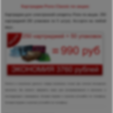
Картриджи Pons Classic по акции:
Картриджи для электронной сигареты Pons по акции. 250
картриджей (50 упаковок по 5 штук). Ассорти на любой
вкус.
Оплата и получение данного товара возможны только при личном посещение
магазина. Вы можете оформить заказ для резервирования в магазине и
последующего самовывоза. Условия покупки и наличие уточняйте по телефону.
Условия покупки и наличие уточняйте по телефону.