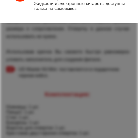
Жидкости и электронные сигареты доступны
диаметра в отдельном устройстве идущим в комплекте.
только на самовывоз!
Просто проденьте спираль через насадку, и
вращательными движениям намотайте спираль нужного
размера и сопротивления. Отвертку в данном случае
использовать не нужно.
Использовав крючок Вы сможете быстро равномерно
уложить наполнитель для создания фитиля.
UD Master Kit Mini поставляется в подарочном
черном кейсе.
Комплектация:
Ножницы: 1 шт.
Пинцет: 1 шт.
Стек: 1 шт.
Бокорезы: 1 шт.
Вороток для отвертки: 1 шт.
Крестовая двустороння отвертка: 1 шт.