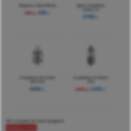
Жидкость SteamWorks
Дрип-атомайзер
Kayfun V4
199
299 р.
р.
2790
р.
Атомайзер UD Goblin
Атомайзер UD Bellus
Mini RTA
RTA
2690
1190
р.
1890 р.
р.
Нет отзывов об этом продукте
Написать отзыв