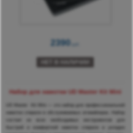
2390
руб.
Набор для намотки UD Master Kit Mini
UD Master Kit MIni — это набор для профессиональной
намотки спирали в обслуживаемых атомайзерах. Набор
состоит из всех необходимых инструментов для
быстрой и комфортной намотки спирали и укладки