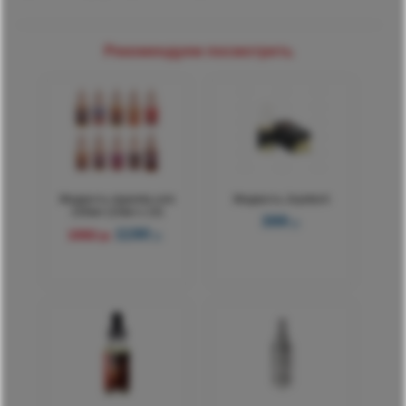
Рекомендуем посмотреть
Жидкость sigareta.com
Жидкость Joyetech
100мл (10мл x 10)
399
р.
1190
1592 р.
р.