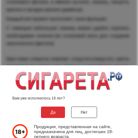
хлопкового фитиля, а именно кусачек, ножниц, пинцета,
крючка и насадок разного диаметра.
Каждый инструмент выполняет свою функцию:
С помощью небольших ножниц можно удобно отрезать
необходимое количество хлопковой ваты для создания
наполнителя (фитиля)
Крестовая отвертка помогает открутить/закрутить винты
скрепляющие корпус или спираль в атомайзерах разных
моделей и производителей.
Пинцет позволяет накрутить спираль наиболее ровно,
чтобы витки вокруг насадки не имели пробелов. Пинцет
Вам уже исполнилось 18 лет?
керамический, выдерживает высокую температуру
Да
Нет
вплоть до 1300°С. Ручка пинцета сделана из
нержавеющей стали.
Продукция, представленная на сайте,
предназначена для лиц, достигших 18-
Спираль наматывается при помощи насадок разного
летнего возраста.