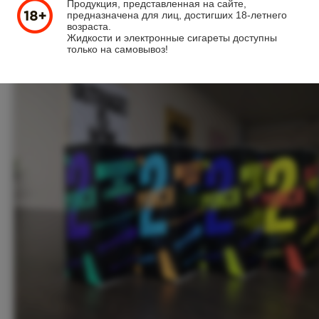
Продукция, представленная на сайте,
предназначена для лиц, достигших 18-летнего
возраста.
Жидкости и электронные сигареты доступны
Double Punch SALT
только на самовывоз!