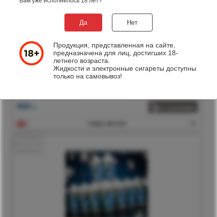
Вам уже исполнилось 18 лет?
Да
Нет
Продукция, представленная на сайте,
предназначена для лиц, достигших 18-
летнего возраста.
Mr.Freezee - Karkade
Жидкости и электронные сигареты доступны
только на самовывоз!
360
р.
товар смотрят
0