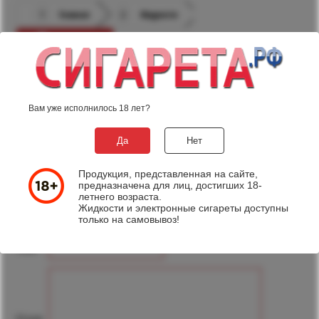
Главная
Жидкости
Fruttissimo
ОТЗЫВЫ О ПРОДУКТЕ
FRUTTISSIMO - БЕСПОДОБНАЯ
Вам уже исполнилось 18 лет?
ВИШНЯ
Да
Нет
Нет отзывов об этом продукте
Написать отзыв
Продукция, представленная на сайте,
предназначена для лиц, достигших 18-
летнего возраста.
Жидкости и электронные сигареты доступны
только на самовывоз!
Имя:
Тема: