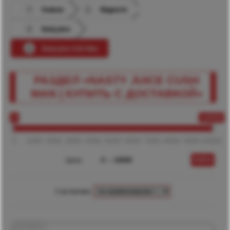
Главная
Жидкости
Nasty Juice
Nasty Juice Cush Man
РАЗДЕЛ «NASTY JUICE CUSH
MAN | КУПИТЬ С ДОСТАВКОЙ»
0
10000
0
1000
2000
3000
4000
5000
6000
7000
8000
9000
10000
Цена:
—
Сортировка: