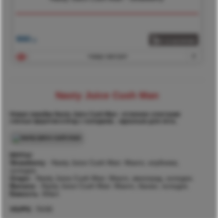
990
р.
товар смотрят
0
Nasty Juice Cush Man
Новая линейка Nasty Juice Cush Man - отличное сочетание
спелых фруктов и ягод с холодком, - идеально для лета.
ВКУСЫ:
Strawberry
- Nasty Juice Cush Man: Манго, клубника,
холодок.
Grape
- Nasty Juice Cush Man: Манго, виноград, холодок.
Banana
- Nasty Juice Cush Man: Манго, банан, холодок.
Емкость
: 60мл
VG/PG
: 70/30